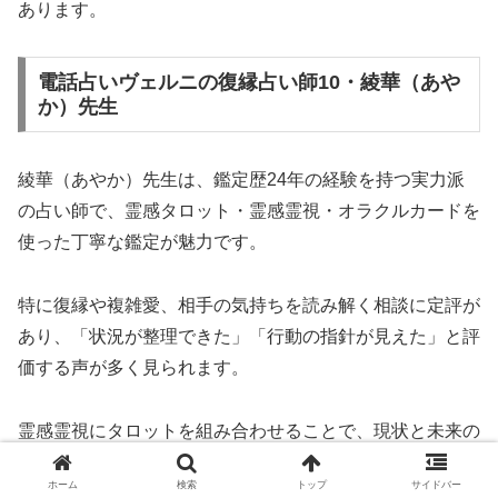
あります。
電話占いヴェルニの復縁占い師10・綾華（あや
か）先生
綾華（あやか）先生は、鑑定歴24年の経験を持つ実力派
の占い師で、霊感タロット・霊感霊視・オラクルカードを
使った丁寧な鑑定が魅力です。
特に復縁や複雑愛、相手の気持ちを読み解く相談に定評が
あり、「状況が整理できた」「行動の指針が見えた」と評
価する声が多く見られます。
霊感霊視にタロットを組み合わせることで、現状と未来の
流れをバランス良く捉えるスタイルが、多くのリピーター
ホーム
検索
トップ
サイドバー
を惹きつけています。